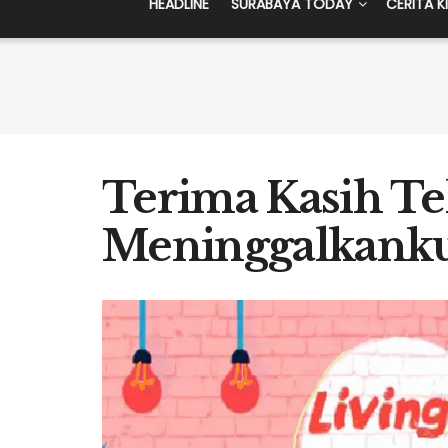
HEADLINE
SURABAYA TODAY
CERITA K
Terima Kasih Te
Meninggalkank