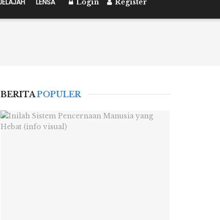
JELAJAH
LENSA
Login
Register
BERITA
POPULER