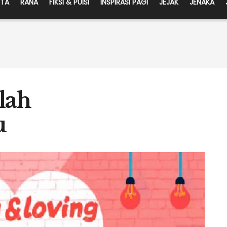
ITA
RANA
FIKSI & PUISI
INSPIRASI PAGI
JEJAK
JENAKA
lah
u