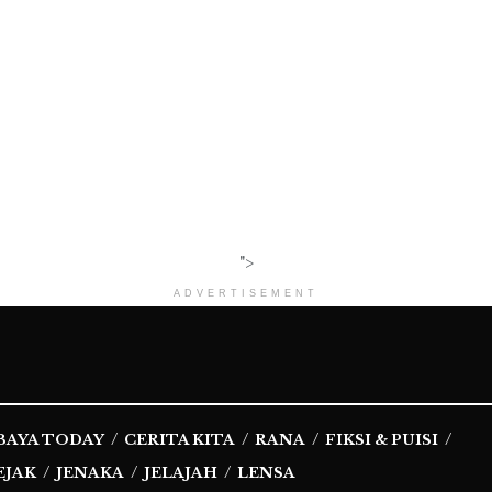
">
ADVERTISEMENT
BAYA TODAY
CERITA KITA
RANA
FIKSI & PUISI
EJAK
JENAKA
JELAJAH
LENSA