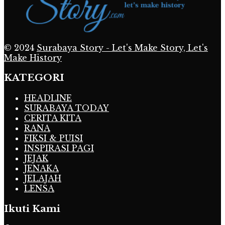
© 2024
Surabaya Story - Let's Make Story, Let's
Make History
KATEGORI
HEADLINE
SURABAYA TODAY
CERITA KITA
RANA
FIKSI & PUISI
INSPIRASI PAGI
JEJAK
JENAKA
JELAJAH
LENSA
Ikuti Kami