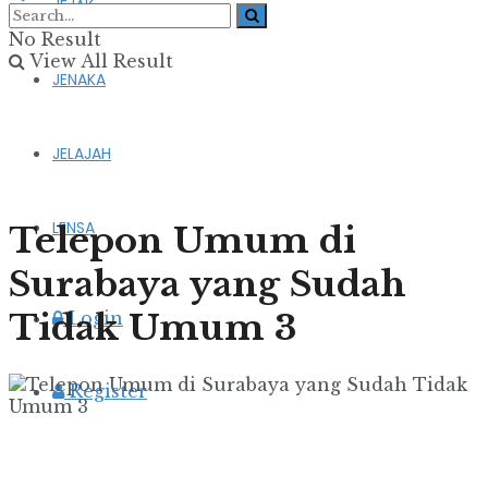
JEJAK
No Result
View All Result
JENAKA
JELAJAH
LENSA
Telepon Umum di
Surabaya yang Sudah
Tidak Umum 3
Login
Register