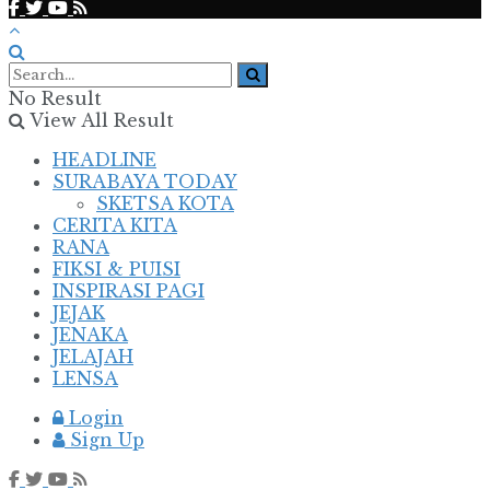
No Result
View All Result
HEADLINE
SURABAYA TODAY
SKETSA KOTA
CERITA KITA
RANA
FIKSI & PUISI
INSPIRASI PAGI
JEJAK
JENAKA
JELAJAH
LENSA
Login
Sign Up