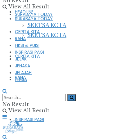
No Result
View All Result
HEADLINE
SURABAYA TODAY
SURABAYA TODAY
SKETSA KOTA
CERITA KITA
SKETSA KOTA
RANA
FIKSI & PUISI
INSPIRASI PAGI
CERITA KITA
JEJAK
JENAKA
JELAJAH
RANA
LENSA
FIKSI & PUISI
No Result
View All Result
INSPIRASI PAGI