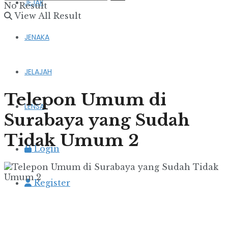
JEJAK
No Result
View All Result
JENAKA
JELAJAH
Telepon Umum di
LENSA
Surabaya yang Sudah
Tidak Umum 2
Login
Register