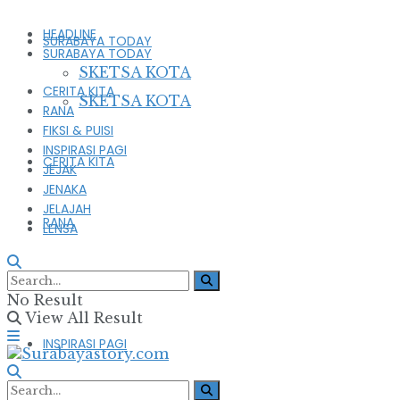
HEADLINE
SURABAYA TODAY
SURABAYA TODAY
SKETSA KOTA
CERITA KITA
SKETSA KOTA
RANA
FIKSI & PUISI
INSPIRASI PAGI
CERITA KITA
JEJAK
JENAKA
JELAJAH
RANA
LENSA
FIKSI & PUISI
No Result
View All Result
INSPIRASI PAGI