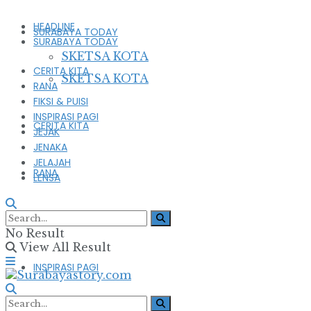
HEADLINE
SURABAYA TODAY
SURABAYA TODAY
SKETSA KOTA
CERITA KITA
SKETSA KOTA
RANA
FIKSI & PUISI
INSPIRASI PAGI
CERITA KITA
JEJAK
JENAKA
JELAJAH
RANA
LENSA
FIKSI & PUISI
No Result
View All Result
INSPIRASI PAGI