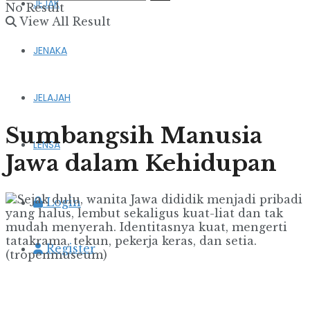
JEJAK
No Result
View All Result
JENAKA
JELAJAH
Sumbangsih Manusia
LENSA
Jawa dalam Kehidupan
Login
Register