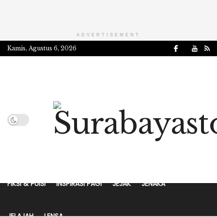
ADVERTISEMENT
Kamis, Agustus 6, 2026
HEADLINE
SURABAYA TODAY
CERITA KITA
RANA
FIKSI & PUISI
INSPIRASI PAGI
JEJAK
JENAKA
JELAJAH
LENSA