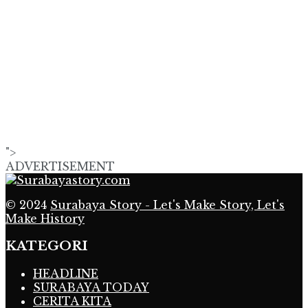
">
ADVERTISEMENT
© 2024
Surabaya Story - Let's Make Story, Let's
Make History
KATEGORI
HEADLINE
SURABAYA TODAY
CERITA KITA