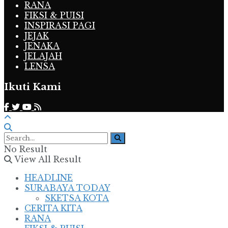
RANA
FIKSI & PUISI
INSPIRASI PAGI
JEJAK
JENAKA
JELAJAH
LENSA
Ikuti Kami
No Result
View All Result
HEADLINE
SURABAYA TODAY
SKETSA KOTA
CERITA KITA
RANA