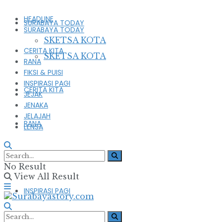
HEADLINE
SURABAYA TODAY
SURABAYA TODAY
SKETSA KOTA
CERITA KITA
SKETSA KOTA
RANA
FIKSI & PUISI
INSPIRASI PAGI
CERITA KITA
JEJAK
JENAKA
JELAJAH
RANA
LENSA
FIKSI & PUISI
No Result
View All Result
INSPIRASI PAGI