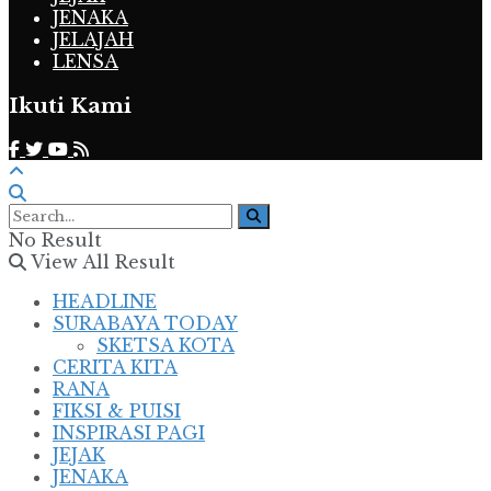
JENAKA
JELAJAH
LENSA
Ikuti Kami
No Result
View All Result
HEADLINE
SURABAYA TODAY
SKETSA KOTA
CERITA KITA
RANA
FIKSI & PUISI
INSPIRASI PAGI
JEJAK
JENAKA