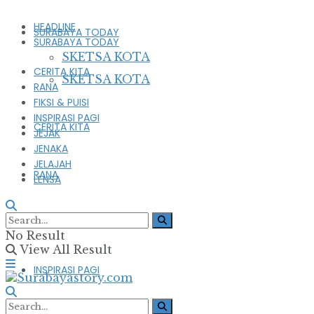
HEADLINE
SURABAYA TODAY
SURABAYA TODAY
SKETSA KOTA
CERITA KITA
SKETSA KOTA
RANA
FIKSI & PUISI
INSPIRASI PAGI
CERITA KITA
JEJAK
JENAKA
JELAJAH
RANA
LENSA
FIKSI & PUISI
No Result
View All Result
INSPIRASI PAGI