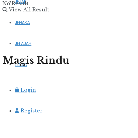
JEJAK
No Result
View All Result
JENAKA
JELAJAH
Magis Rindu
LENSA
Login
Register