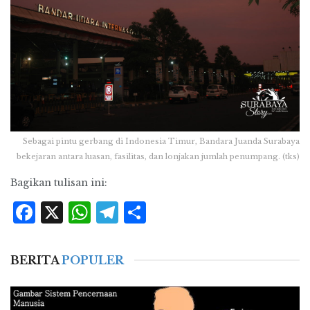
Sebagai pintu gerbang di Indonesia Timur, Bandara Juanda Surabaya
bekejaran antara luasan, fasilitas, dan lonjakan jumlah penumpang. (tks)
Bagikan tulisan ini:
Facebook
X
WhatsApp
Telegram
Share
BERITA
POPULER