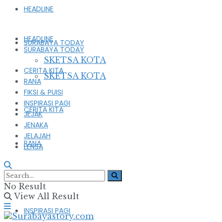
HEADLINE
HEADLINE
SURABAYA TODAY
SURABAYA TODAY
SKETSA KOTA
CERITA KITA
SKETSA KOTA
RANA
FIKSI & PUISI
INSPIRASI PAGI
CERITA KITA
JEJAK
JENAKA
JELAJAH
RANA
LENSA
FIKSI & PUISI
No Result
View All Result
INSPIRASI PAGI