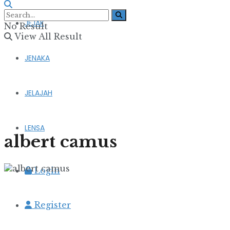
JEJAK
No Result
View All Result
JENAKA
JELAJAH
LENSA
albert camus
Login
Register