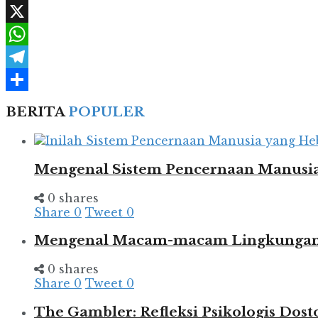
Facebook
X
WhatsApp
Telegram
Share
BERITA
POPULER
Mengenal Sistem Pencernaan Manusia
0 shares
Share
0
Tweet
0
Mengenal Macam-macam Lingkungan d
0 shares
Share
0
Tweet
0
The Gambler: Refleksi Psikologis Dost