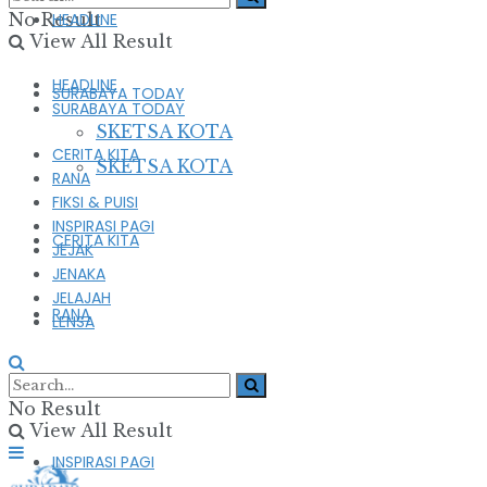
No Result
HEADLINE
View All Result
HEADLINE
SURABAYA TODAY
SURABAYA TODAY
SKETSA KOTA
CERITA KITA
SKETSA KOTA
RANA
FIKSI & PUISI
INSPIRASI PAGI
CERITA KITA
JEJAK
JENAKA
JELAJAH
RANA
LENSA
FIKSI & PUISI
No Result
View All Result
INSPIRASI PAGI