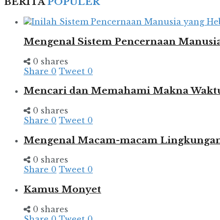
BERITA
POPULER
Mengenal Sistem Pencernaan Manusia
0 shares
Share
0
Tweet
0
Mencari dan Memahami Makna Wakt
0 shares
Share
0
Tweet
0
Mengenal Macam-macam Lingkungan d
0 shares
Share
0
Tweet
0
Kamus Monyet
0 shares
Share
0
Tweet
0