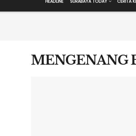
HEADLINE
SURABAYA TODAY
CERITA K
MENGENANG 