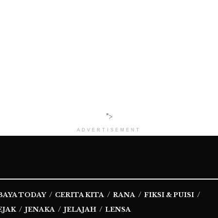
">
ADVERTISEMENT
BAYA TODAY
CERITA KITA
RANA
FIKSI & PUISI
EJAK
JENAKA
JELAJAH
LENSA