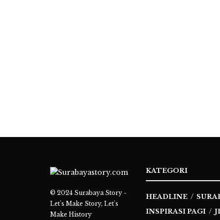
KATEGORI
© 2024
Surabaya Story -
HEADLINE
SURA
Let's Make Story, Let's
INSPIRASI PAGI
J
Make History