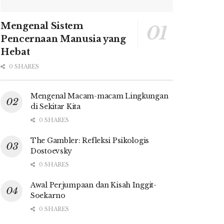
Mengenal Sistem
Pencernaan Manusia yang
Hebat
0 SHARES
Mengenal Macam-macam Lingkungan
di Sekitar Kita
0 SHARES
The Gambler: Refleksi Psikologis
Dostoevsky
0 SHARES
Awal Perjumpaan dan Kisah Inggit-
Soekarno
0 SHARES