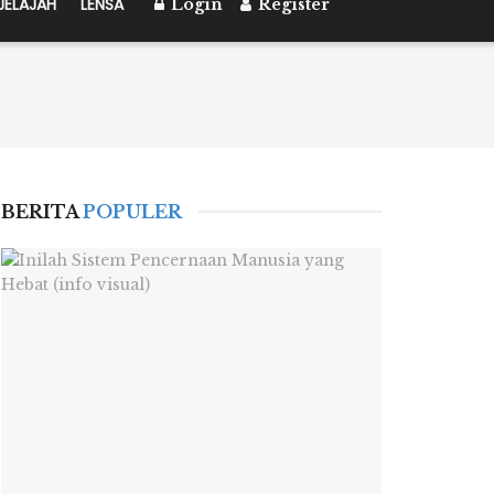
JELAJAH
LENSA
Login
Register
BERITA
POPULER