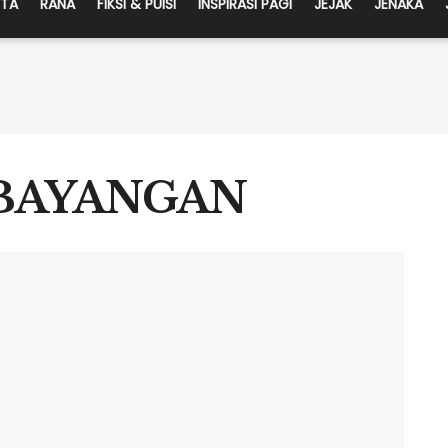
ITA
RANA
FIKSI & PUISI
INSPIRASI PAGI
JEJAK
JENAKA
BAYANGAN