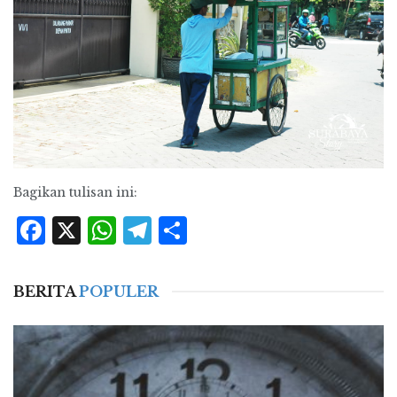
Bagikan tulisan ini:
Facebook
X
WhatsApp
Telegram
Share
BERITA
POPULER