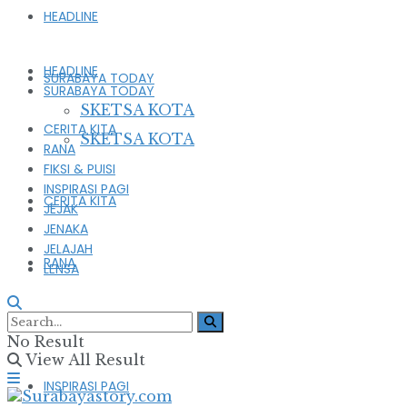
HEADLINE
HEADLINE
SURABAYA TODAY
SURABAYA TODAY
SKETSA KOTA
CERITA KITA
SKETSA KOTA
RANA
FIKSI & PUISI
INSPIRASI PAGI
CERITA KITA
JEJAK
JENAKA
JELAJAH
RANA
LENSA
FIKSI & PUISI
No Result
View All Result
INSPIRASI PAGI