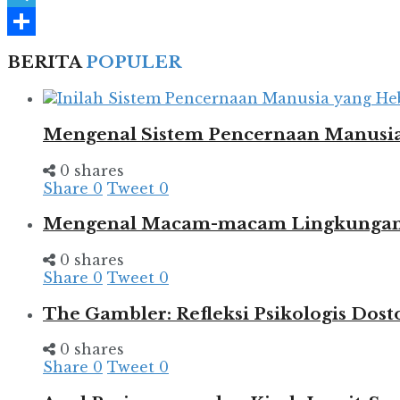
Telegram
Share
BERITA
POPULER
Mengenal Sistem Pencernaan Manusia
0 shares
Share
0
Tweet
0
Mengenal Macam-macam Lingkungan d
0 shares
Share
0
Tweet
0
The Gambler: Refleksi Psikologis Dost
0 shares
Share
0
Tweet
0