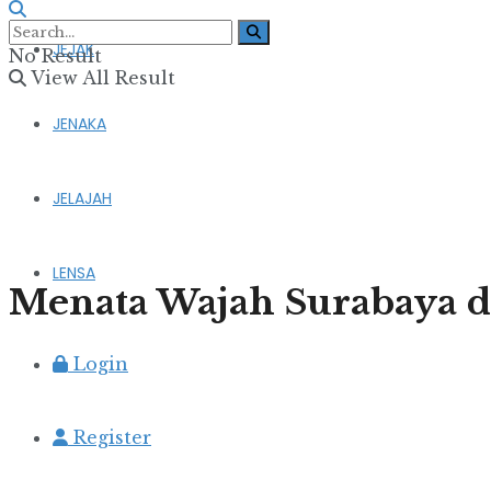
JEJAK
No Result
View All Result
JENAKA
JELAJAH
LENSA
Menata Wajah Surabaya 
Login
Register