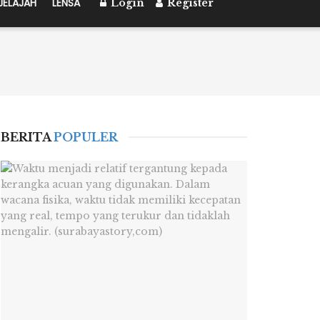
JELAJAH
LENSA
Login
Register
BERITA
POPULER