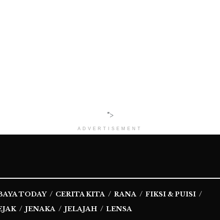
">
ADVERTISEMENT
BAYA TODAY
CERITA KITA
RANA
FIKSI & PUISI
EJAK
JENAKA
JELAJAH
LENSA