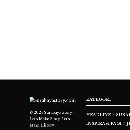
KATEGORI
© 2024
Surabaya Story -
HEADLINE
SURA
Let's Make Story, Let's
INSPIRASI PAGI
J
Make History