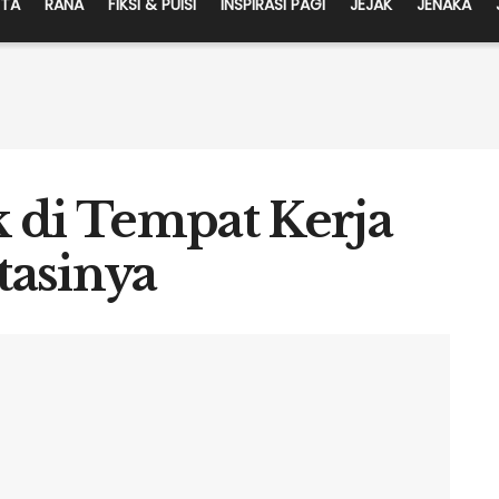
ITA
RANA
FIKSI & PUISI
INSPIRASI PAGI
JEJAK
JENAKA
 di Tempat Kerja
tasinya