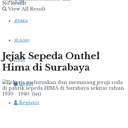
JEJAK
No Result
View All Result
JENAKA
JELAJAH
Jejak Sepeda Onthel
LENSA
Hima di Surabaya
Login
Register