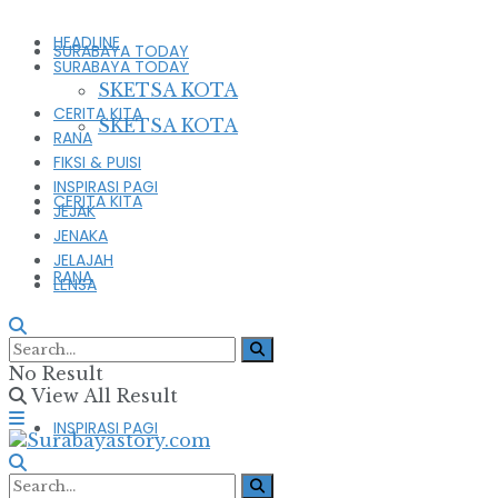
HEADLINE
SURABAYA TODAY
SURABAYA TODAY
SKETSA KOTA
CERITA KITA
SKETSA KOTA
RANA
FIKSI & PUISI
INSPIRASI PAGI
CERITA KITA
JEJAK
JENAKA
JELAJAH
RANA
LENSA
FIKSI & PUISI
No Result
View All Result
INSPIRASI PAGI