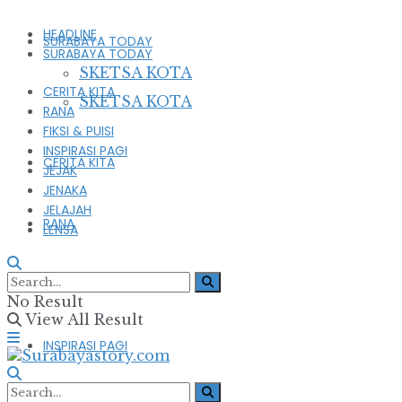
HEADLINE
SURABAYA TODAY
SURABAYA TODAY
SKETSA KOTA
CERITA KITA
SKETSA KOTA
RANA
FIKSI & PUISI
INSPIRASI PAGI
CERITA KITA
JEJAK
JENAKA
JELAJAH
RANA
LENSA
FIKSI & PUISI
No Result
View All Result
INSPIRASI PAGI