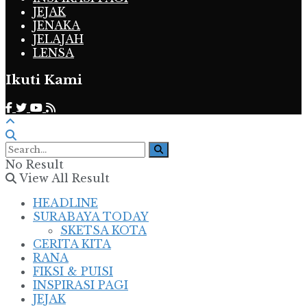
JEJAK
JENAKA
JELAJAH
LENSA
Ikuti Kami
No Result
View All Result
HEADLINE
SURABAYA TODAY
SKETSA KOTA
CERITA KITA
RANA
FIKSI & PUISI
INSPIRASI PAGI
JEJAK