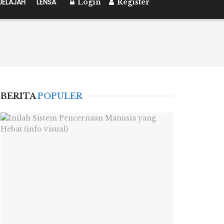
JELAJAH
LENSA
Login
Register
BERITA
POPULER