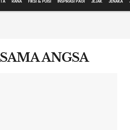
ITA
RANA
FIKSI & PUISI
INSPIRASI PAGI
JEJAK
JENAKA
SAMA ANGSA