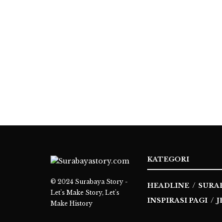
KATEGORI
© 2024
Surabaya Story -
HEADLINE
SURA
Let's Make Story, Let's
INSPIRASI PAGI
J
Make History