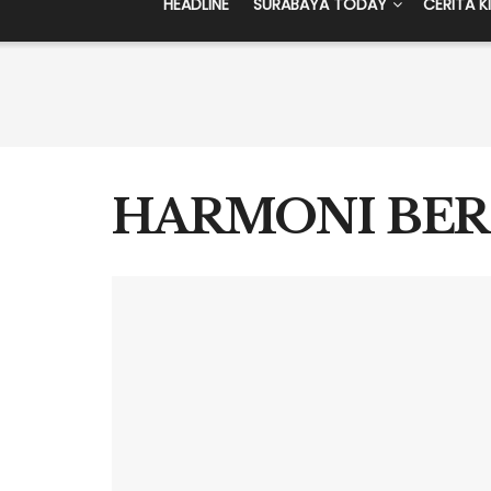
HEADLINE
SURABAYA TODAY
CERITA K
HARMONI BER