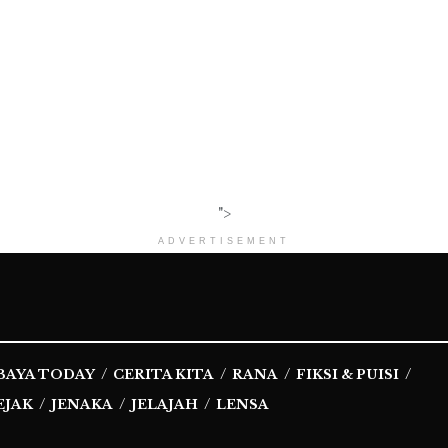
">
ADVERTISEMENT
BAYA TODAY
CERITA KITA
RANA
FIKSI & PUISI
EJAK
JENAKA
JELAJAH
LENSA