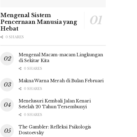
Mengenal Sistem
Pencernaan Manusia yang
Hebat
0 SHARES
Mengenal Macam-macam Lingkungan
di Sekitar Kita
0 SHARES
Makna Warna Merah di Bulan Februari
0 SHARES
Menelusuri Kembali Jalan Kenari
Setelah 20 Tahun Tersembunyi
0 SHARES
The Gambler: Refleksi Psikologis
Dostoevsky