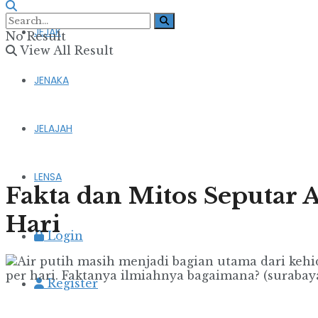
JEJAK
No Result
View All Result
JENAKA
JELAJAH
LENSA
Fakta dan Mitos Seputar 
Hari
Login
Register