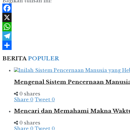
Bagikan tulisan ini:
Facebook
X
WhatsApp
Telegram
Share
BERITA
POPULER
Mengenal Sistem Pencernaan Manusia
0 shares
Share
0
Tweet
0
Mencari dan Memahami Makna Wakt
0 shares
Share
0
Tweet
0