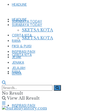
HEADLINE
HEADLINE
SURABAYA TODAY
SURABAYA TODAY
SKETSA KOTA
CERITA KITA
SKETSA KOTA
RANA
FIKSI & PUISI
INSPIRASI PAGI
CERITA KITA
JEJAK
JENAKA
JELAJAH
RANA
LENSA
FIKSI & PUISI
No Result
View All Result
INSPIRASI PAGI