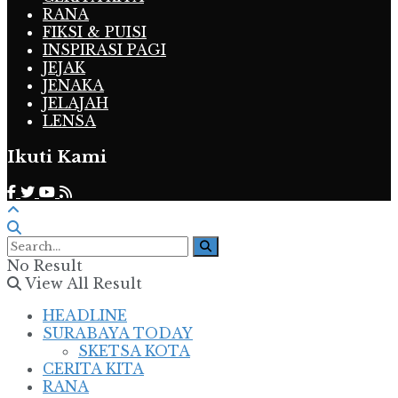
RANA
FIKSI & PUISI
INSPIRASI PAGI
JEJAK
JENAKA
JELAJAH
LENSA
Ikuti Kami
No Result
View All Result
HEADLINE
SURABAYA TODAY
SKETSA KOTA
CERITA KITA
RANA