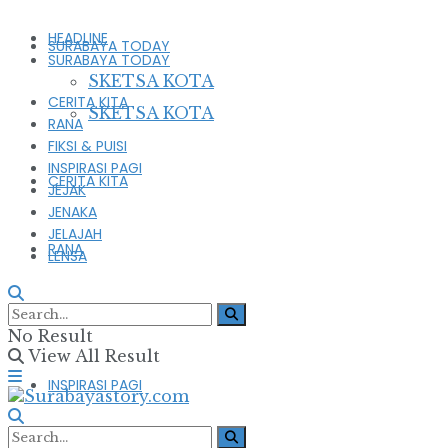
HEADLINE
SURABAYA TODAY
SURABAYA TODAY
SKETSA KOTA
CERITA KITA
SKETSA KOTA
RANA
FIKSI & PUISI
INSPIRASI PAGI
CERITA KITA
JEJAK
JENAKA
JELAJAH
RANA
LENSA
FIKSI & PUISI
No Result
View All Result
INSPIRASI PAGI