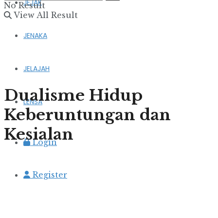
JEJAK
No Result
View All Result
JENAKA
JELAJAH
Dualisme Hidup
LENSA
Keberuntungan dan
Kesialan
Login
Register