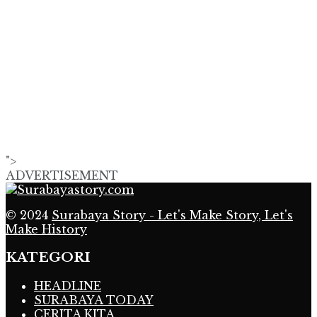
">
ADVERTISEMENT
© 2024
Surabaya Story - Let's Make Story, Let's
Make History
KATEGORI
HEADLINE
SURABAYA TODAY
CERITA KITA