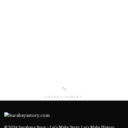
">
ADVERTISEMENT
© 2024
Surabaya Story - Let's Make Story, Let's Make History