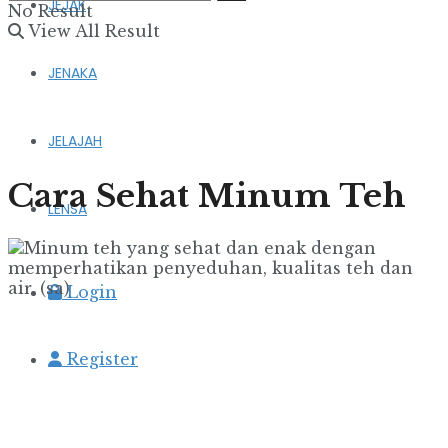
JEJAK
No Result
View All Result
JENAKA
JELAJAH
Cara Sehat Minum Teh
LENSA
Login
Register