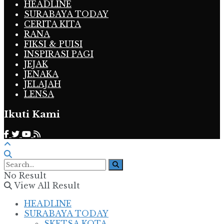
HEADLINE
SURABAYA TODAY
CERITA KITA
RANA
FIKSI & PUISI
INSPIRASI PAGI
JEJAK
JENAKA
JELAJAH
LENSA
Ikuti Kami
No Result
View All Result
HEADLINE
SURABAYA TODAY
SKETSA KOTA