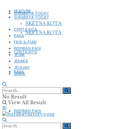
HEADLINE
SURABAYA TODAY
SURABAYA TODAY
SKETSA KOTA
CERITA KITA
SKETSA KOTA
RANA
FIKSI & PUISI
INSPIRASI PAGI
CERITA KITA
JEJAK
JENAKA
JELAJAH
RANA
LENSA
FIKSI & PUISI
No Result
View All Result
INSPIRASI PAGI