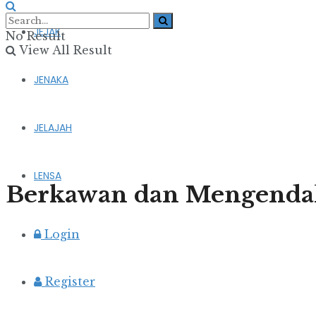
JEJAK
No Result
View All Result
JENAKA
JELAJAH
LENSA
Berkawan dan Mengenda
Login
Register