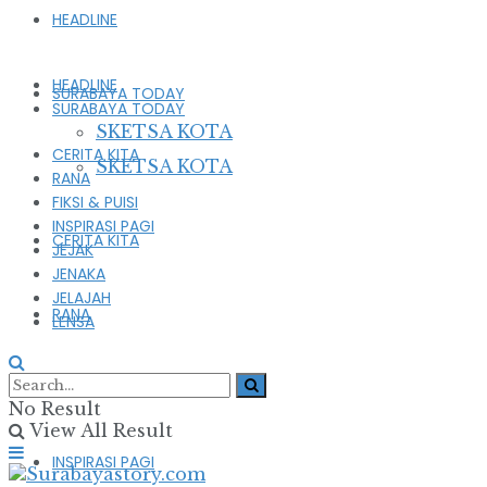
HEADLINE
HEADLINE
SURABAYA TODAY
SURABAYA TODAY
SKETSA KOTA
CERITA KITA
SKETSA KOTA
RANA
FIKSI & PUISI
INSPIRASI PAGI
CERITA KITA
JEJAK
JENAKA
JELAJAH
RANA
LENSA
FIKSI & PUISI
No Result
View All Result
INSPIRASI PAGI