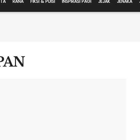
ITA
RANA
FIKSI & PUISI
INSPIRASI PAGI
JEJAK
JENAKA
PAN