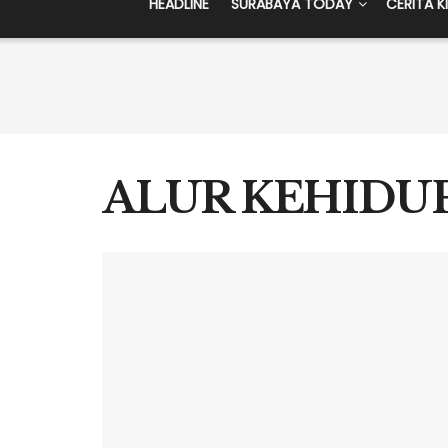
HEADLINE
SURABAYA TODAY
CERITA K
ALUR KEHIDU