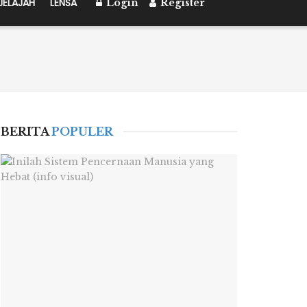
JELAJAH
LENSA
Login
Register
BERITA
POPULER