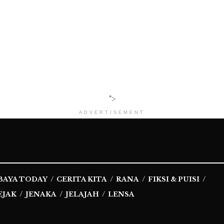
">
ADVERTISEMENT
BAYA TODAY
CERITA KITA
RANA
FIKSI & PUISI
EJAK
JENAKA
JELAJAH
LENSA