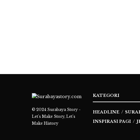
KATEGORI
© 2024
Surabaya Story -
HEADLINE
SURA
Let's Make Story, Let's
INSPIRASI PAGI
J
Make History