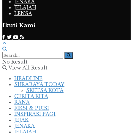
JENAKA
JELAJAH
LENSA
Ikuti Kami
No Result
View All Result
HEADLINE
SURABAYA TODAY
SKETSA KOTA
CERITA KITA
RANA
FIKSI & PUISI
INSPIRASI PAGI
JEJAK
JENAKA
JELAJAH