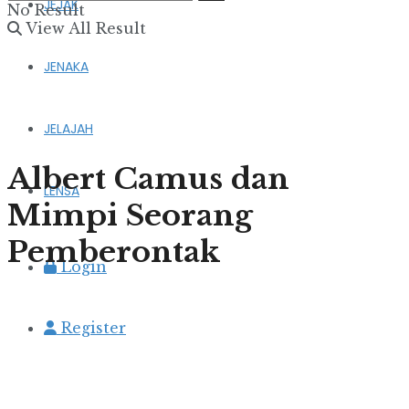
JEJAK
No Result
View All Result
JENAKA
JELAJAH
Albert Camus dan
LENSA
Mimpi Seorang
Pemberontak
Login
Register