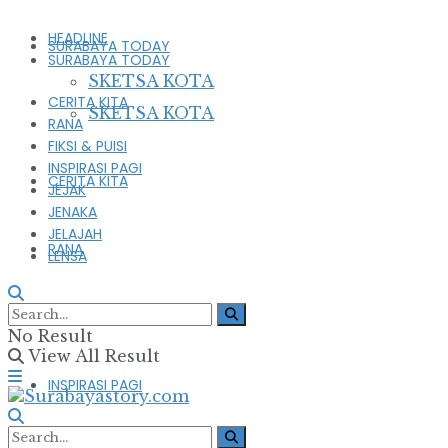
HEADLINE
SURABAYA TODAY
SURABAYA TODAY
SKETSA KOTA
CERITA KITA
SKETSA KOTA
RANA
FIKSI & PUISI
INSPIRASI PAGI
CERITA KITA
JEJAK
JENAKA
JELAJAH
RANA
LENSA
FIKSI & PUISI
No Result
View All Result
INSPIRASI PAGI